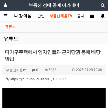
부동산 경매 공매 아카데미
내강의실
가상담
부동산 질의와 답변
부동산채움TV
공지사항
유튜브
유튜브
다가구주택에서 임차인들과 근저당권 등에 배당
방법
부동산채움tv
0
5932
2025.04.28 12:30
https://youtu.be/ihPilBZ8O_s
+ 2377