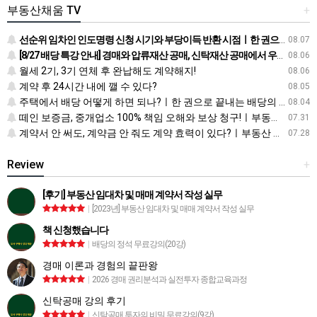
부동산채움 TV
+
선순위 임차인 인도명령 신청 시기와 부당이득 반환 시점ㅣ한 권으로 끝내는 배당의 정석
08.07
[8/27 배당 특강 안내] 경매와 압류재산 공매, 신탁재산 공매에서 우선순위에 따른 배당 방법
08.06
월세 2기, 3기 연체 후 완납해도 계약해지!
08.06
계약 후 24시간 내에 깰 수 있다?
08.05
주택에서 배당 어떻게 하면 되나?ㅣ한 권으로 끝내는 배당의 정석
08.04
떼인 보증금, 중개업소 100% 책임 오해와 보상 청구!ㅣ부동산 재테크 상식 사전
07.31
계약서 안 써도, 계약금 안 줘도 계약 효력이 있다?ㅣ부동산 재테크 상식 사전
07.28
Review
+
[후기] 부동산 임대차 및 매매 계약서 작성 실무
|
[2023년] 부동산 임대차 및 매매 계약서 작성 실무
책 신청했습니다
|
배당의 정석 무료강의(20강)
경매 이론과 경험의 끝판왕
|
2026 경매 권리분석과 실전투자 종합교육과정
신탁공매 강의 후기
|
신탁공매 투자의 비밀 무료강의(9강)