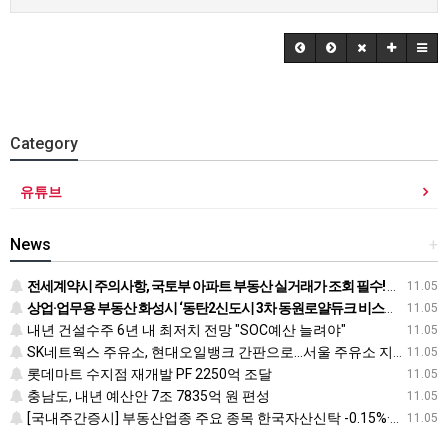
Category
유튜브
News
+
전세계약시 주의사항, 국토부 아파트 부동산 실거래가 조회 필수! 전입신고 하는법과 확정일자 받는법도
11.05
상업·업무용 부동산 화성시 ‘동탄2신도시 3차 동원로얄듀크 비스타스퀘어’ 눈길
11.05
내년 건설수주 6년 내 최저치 전망 "SOC예산 늘려야"
11.05
SK네트웍스 주유소, 현대오일뱅크 간판으로…서울 주유소 지도 어떻게 바뀌나
11.05
롯데마트 수지점 재개발 PF 2250억 조달
11.05
충남도, 내년 예산안 7조 7835억 원 편성
11.05
[국내주간증시] 부동산업종 주요 종목 한국자산신탁 -0.15%·신라섬유 -0.26%·한국토지신탁 -0.45% 순
11.05