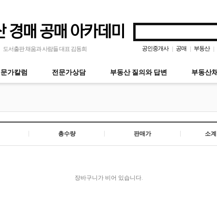
 경매 공매 아카데미
공인중개사
공매
부동산
|
|
|
도서출판 채움과 사람들 대표 김동희
전문가칼럼
전문가상담
부동산 질의와 답변
부동산채
총수량
판매가
소계
장바구니가 비어 있습니다.