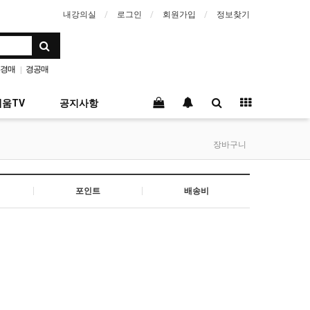
내강의실
로그인
회원가입
정보찾기
경매
경공매
|
움TV
공지사항
장바구니
포인트
배송비