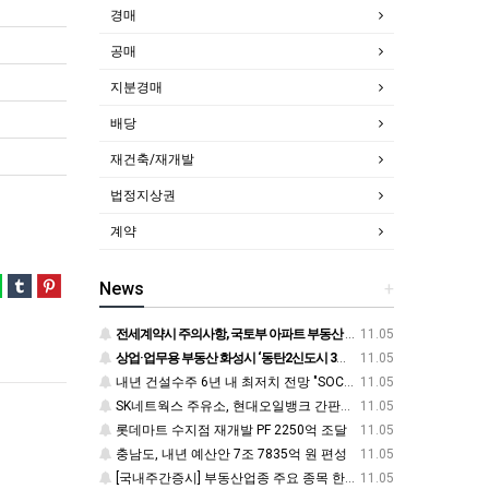
경매
공매
지분경매
배당
재건축/재개발
법정지상권
계약
News
+
전세계약시 주의사항, 국토부 아파트 부동산 실거래가 조회 필수! 전입신고 하는법과 확정일자 받는법도
11.05
상업·업무용 부동산 화성시 ‘동탄2신도시 3차 동원로얄듀크 비스타스퀘어’ 눈길
11.05
내년 건설수주 6년 내 최저치 전망 "SOC예산 늘려야"
11.05
SK네트웍스 주유소, 현대오일뱅크 간판으로…서울 주유소 지도 어떻게 바뀌나
11.05
롯데마트 수지점 재개발 PF 2250억 조달
11.05
충남도, 내년 예산안 7조 7835억 원 편성
11.05
[국내주간증시] 부동산업종 주요 종목 한국자산신탁 -0.15%·신라섬유 -0.26%·한국토지신탁 -0.45% 순
11.05