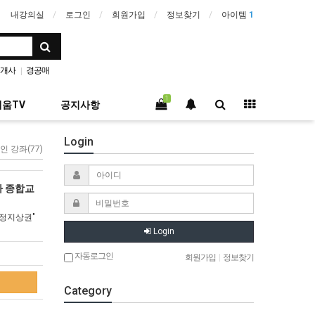
내강의실
로그인
회원가입
정보찾기
아이템
1
개사
경공매
|
1
움TV
공지사항
Login
인 강좌(77)
자 종합교
법정지상권"
Login
자동로그인
회원가입
|
정보찾기
Category