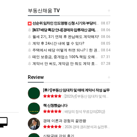
부동산채움 TV
+
선순위 임차인 인도명령 신청 시기와 부당이득 반환 시점ㅣ한 권으로 끝내는 배당의 정석
08.07
[8/27 배당 특강 안내] 경매와 압류재산 공매, 신탁재산 공매에서 우선순위에 따른 배당 방법
08.06
월세 2기, 3기 연체 후 완납해도 계약해지!
08.06
계약 후 24시간 내에 깰 수 있다?
08.05
주택에서 배당 어떻게 하면 되나?ㅣ한 권으로 끝내는 배당의 정석
08.04
떼인 보증금, 중개업소 100% 책임 오해와 보상 청구!ㅣ부동산 재테크 상식 사전
07.31
계약서 안 써도, 계약금 안 줘도 계약 효력이 있다?ㅣ부동산 재테크 상식 사전
07.28
Review
+
[후기] 부동산 임대차 및 매매 계약서 작성 실무
|
[2023년] 부동산 임대차 및 매매 계약서 작성 실무
책 신청했습니다
|
배당의 정석 무료강의(20강)
경매 이론과 경험의 끝판왕
|
2026 경매 권리분석과 실전투자 종합교육과정
신탁공매 강의 후기