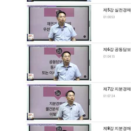
제5강 실전경매에
01:00:53
제6강 공동담보물
01:04:15
제7강 지분경매에
01:07:24
제8강 지분경매