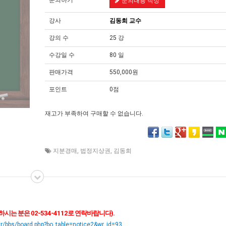
문의하기
문의내용 작성
강사
김동희 교수
강의 수
25 강
수강일 수
80 일
판매가격
550,000원
포인트
0점
재고가 부족하여 구매할 수 없습니다.
지분경매
,
법정지상권
,
김동희
는 분은 02-534-4112로 연락바랍니다).
kr/bbs/board.php?bo_table=notice2&wr_id=93