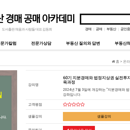
 경매 공매 아카데미
경매
공매
부동산
공인중
|
|
|
도서출판 채움과 사람들 대표 김동희
전문가칼럼
전문가상담
부동산 질의와 답변
부동산채
홈 >
온라
60기 지분경매와 법정지상권 실전투
육과정
강의명
2024년 7월 3일에 개강하는 "지분경매와 
실
강좌입니다.
고객평점
샘플강의
샘플강의
니다.