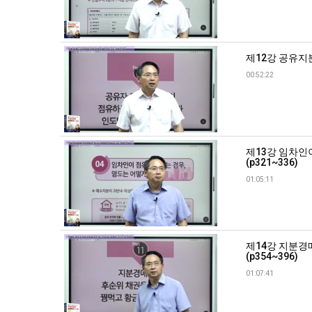
제12강 공유지분
00:52:22
제13강 임차인
(p321~336)
01:05:11
제14강 지분경
(p354~396)
01:07:41