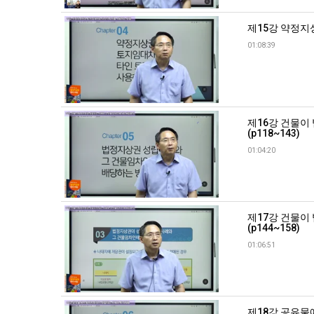
제15강 약정지
01:08:39
제16강 건물이
(p118~143)
01:04:20
제17강 건물이
(p144~158)
01:06:51
제18강 공유물