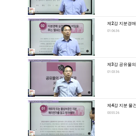
제2강 지분경매
01:06:36
제3강 공유물의 
01:03:36
제4강 지분 물건
00:55:26