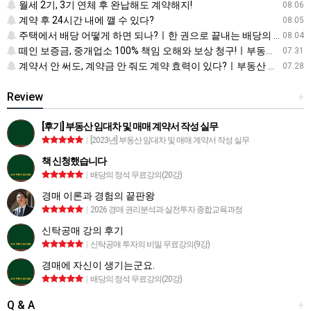
월세 2기, 3기 연체 후 완납해도 계약해지!
08.06
계약 후 24시간 내에 깰 수 있다?
08.05
주택에서 배당 어떻게 하면 되나?ㅣ한 권으로 끝내는 배당의 정석
08.04
떼인 보증금, 중개업소 100% 책임 오해와 보상 청구!ㅣ부동산 재테크 상식 사전
07.31
계약서 안 써도, 계약금 안 줘도 계약 효력이 있다?ㅣ부동산 재테크 상식 사전
07.28
Review
+
[후기] 부동산 임대차 및 매매 계약서 작성 실무
|
[2023년] 부동산 임대차 및 매매 계약서 작성 실무
책 신청했습니다
|
배당의 정석 무료강의(20강)
경매 이론과 경험의 끝판왕
|
2026 경매 권리분석과 실전투자 종합교육과정
신탁공매 강의 후기
|
신탁공매 투자의 비밀 무료강의(9강)
경매에 자신이 생기는군요.
|
배당의 정석 무료강의(20강)
Q & A
+