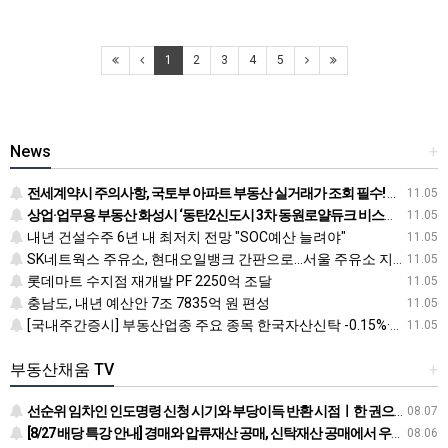
1
2
3
4
5
News
+
전세계약시 주의사항, 국토부 아파트 부동산 실거래가 조회 필수! 전입신고 하는법과 확정일자 받는법도
11.05
상업·업무용 부동산 화성시 ‘동탄2신도시 3차 동원로얄듀크 비스타스퀘어’ 눈길
11.05
내년 건설수주 6년 내 최저치 전망 "SOC예산 늘려야"
11.05
SK네트웍스 주유소, 현대오일뱅크 간판으로…서울 주유소 지도 어떻게 바뀌나
11.05
롯데마트 수지점 재개발 PF 2250억 조달
11.05
충남도, 내년 예산안 7조 7835억 원 편성
11.05
[국내주간증시] 부동산업종 주요 종목 한국자산신탁 -0.15%·신라섬유 -0.26%·한국토지신탁 -0.45% 순
11.05
부동산채움 TV
+
선순위 임차인 인도명령 신청 시기와 부당이득 반환 시점ㅣ한 권으로 끝내는 배당의 정석
08.07
[8/27 배당 특강 안내] 경매와 압류재산 공매, 신탁재산 공매에서 우선순위에 따른 배당 방법
08.06