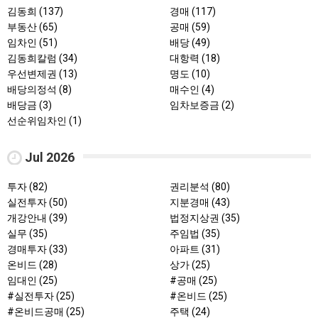
김동희 (137)
경매 (117)
부동산 (65)
공매 (59)
임차인 (51)
배당 (49)
김동희칼럼 (34)
대항력 (18)
우선변제권 (13)
명도 (10)
배당의정석 (8)
매수인 (4)
배당금 (3)
임차보증금 (2)
선순위임차인 (1)
Jul 2026
투자 (82)
권리분석 (80)
실전투자 (50)
지분경매 (43)
개강안내 (39)
법정지상권 (35)
실무 (35)
주임법 (35)
경매투자 (33)
아파트 (31)
온비드 (28)
상가 (25)
임대인 (25)
#공매 (25)
#실전투자 (25)
#온비드 (25)
#온비드공매 (25)
주택 (24)